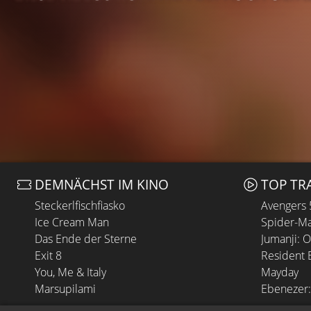
DEMNÄCHST IM KINO
TOP TR
Steckerlfischfiasko
Avengers
Ice Cream Man
Spider-Ma
Das Ende der Sterne
Jumanji: 
Exit 8
Resident E
You, Me & Italy
Mayday
Marsupilami
Ebenezer: