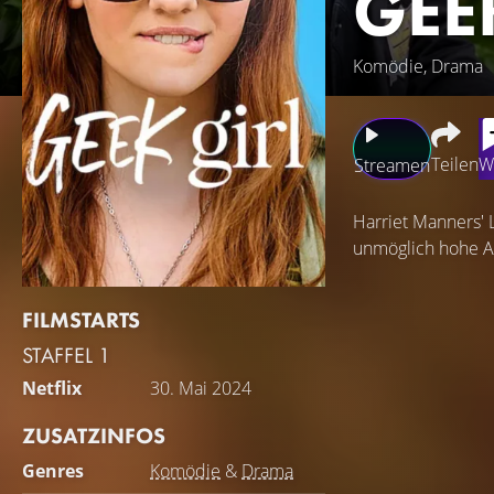
GEE
Komödie, Drama
Teilen
W
Streamen
Harriet Manners' 
unmöglich hohe Ab
FILMSTARTS
STAFFEL 1
Netflix
30. Mai 2024
ZUSATZINFOS
Genres
Komödie
&
Drama