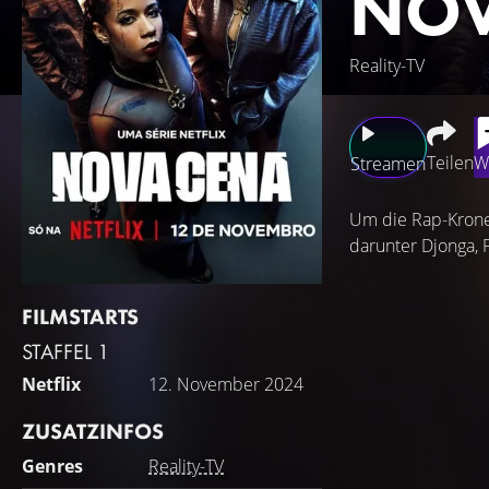
NOV
Reality-TV
Teilen
W
Streamen
Um die Rap-Krone 
darunter Djonga, F
FILMSTARTS
STAFFEL 1
Netflix
12. November 2024
ZUSATZINFOS
Genres
Reality-TV