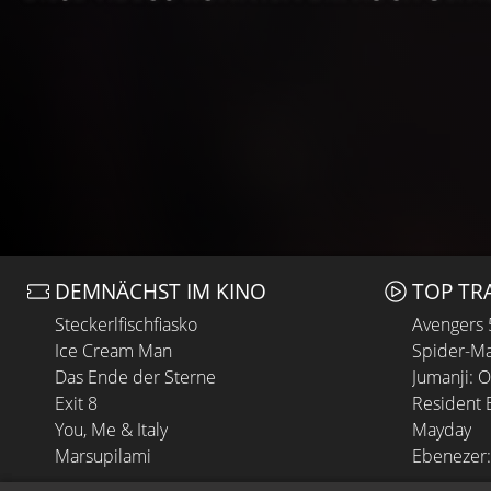
DEMNÄCHST IM KINO
TOP TR
Steckerlfischfiasko
Avengers
Ice Cream Man
Spider-Ma
Das Ende der Sterne
Jumanji: 
Exit 8
Resident E
You, Me & Italy
Mayday
Marsupilami
Ebenezer: