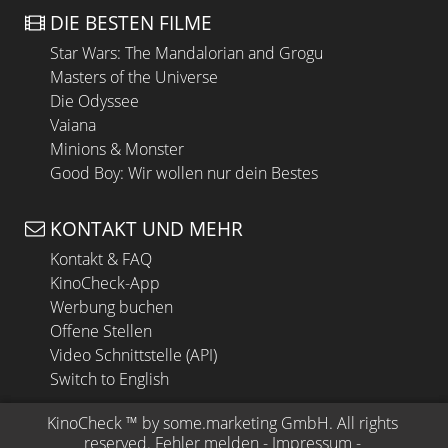
DIE BESTEN FILME
Star Wars: The Mandalorian and Grogu
Masters of the Universe
Die Odyssee
Vaiana
Minions & Monster
Good Boy: Wir wollen nur dein Bestes
KONTAKT UND MEHR
Kontakt & FAQ
KinoCheck-App
Werbung buchen
Offene Stellen
Video Schnittstelle (API)
Switch to English
KinoCheck
 ™ by 
some.marketing GmbH
. All rights 
reserved.
Fehler melden
 - 
Impressum
 - 