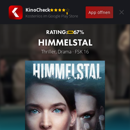
KinoCheck
App öffnen
Kostenlos im Google Play Store
RATING:
67%
HIMMELSTAL
Thriller, Drama · FSK 16