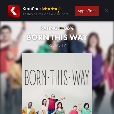
KinoCheck
App öffnen
Kostenlos im Google Play Store
RATING:
86%
BORN THIS WAY
Reality-TV