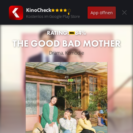
KinoCheck
App öffnen
Kostenlos im Google Play Store
RATING:
84%
THE GOOD BAD MOTHER
Drama, Komödie