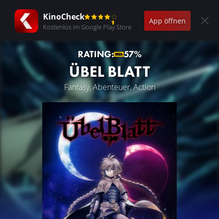
KinoCheck
App öffnen
Kostenlos im Google Play Store
RATING:
57%
ÜBEL BLATT
Fantasy, Abenteuer, Action