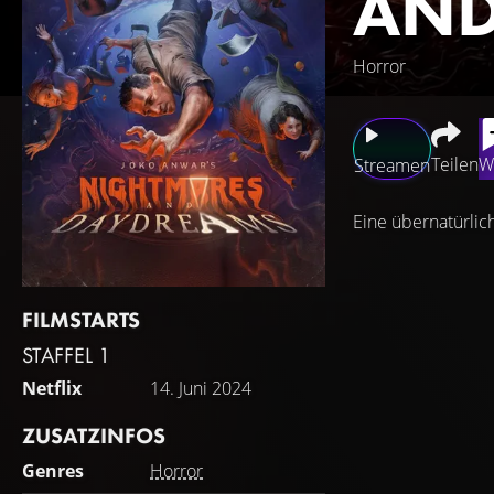
AND
Horror
Teilen
W
Streamen
Eine übernatürlich
FILMSTARTS
STAFFEL 1
Netflix
14. Juni 2024
ZUSATZINFOS
Genres
Horror