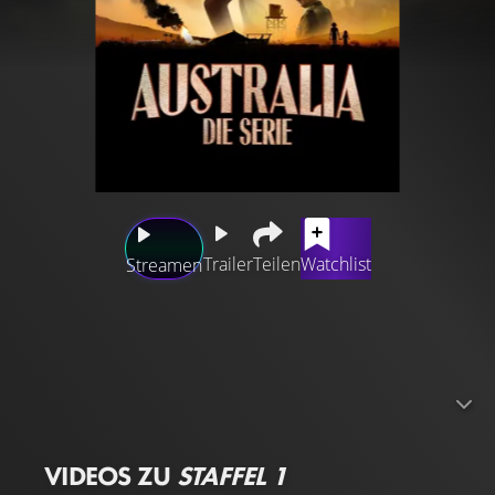
Trailer
Teilen
Watchlist
Streamen
Die Geschichte einer englischen Aristokratin, Lady Sarah
Ashley, die nach dem Tod ihres Mannes eine große
Rinderfarm in Australien erbt. Als australische
Viehbarone ihr Land an sich reißen wollen, tut sie sich mit
einem Viehtreiber zusammen, um ihre Ranch zu
schützen.
VIDEOS ZU
STAFFEL 1