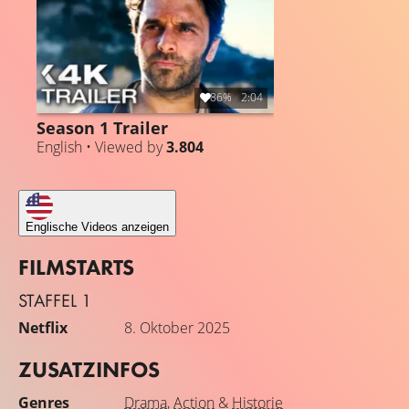
die Welt – retten?
86%
2:04
Season 1 Trailer
English • Viewed by
3.804
Englische Videos anzeigen
FILMSTARTS
STAFFEL 1
Netflix
8. Oktober 2025
ZUSATZINFOS
Genres
Drama
,
Action
&
Historie