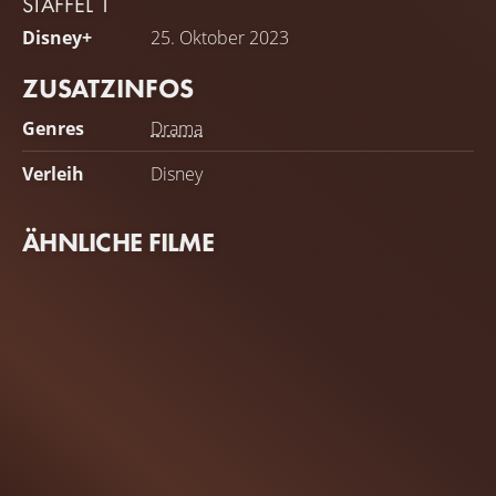
STAFFEL 1
revolutionären Ideen in ein Wirtschaftsimperium
Disney+
25. Oktober 2023
verwandeln wird.
ZUSATZINFOS
Genres
Drama
Verleih
Disney
ÄHNLICHE FILME