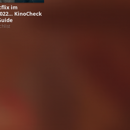
flix im
22... KinoCheck
Guide
hlist