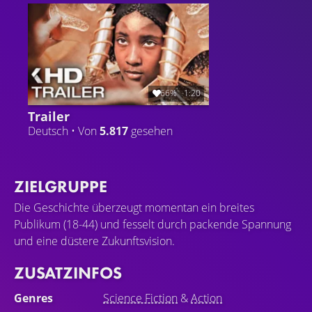
Königreichs um sich dort ihrem Todfeind aus Kindertagen
zu stellen: Commander Lazaro.
66%
1:20
Trailer
Deutsch • Von
5.817
gesehen
ZIELGRUPPE
Die Geschichte überzeugt momentan ein breites
Publikum (18-44) und fesselt durch packende Spannung
und eine düstere Zukunftsvision.
ZUSATZINFOS
Genres
Science Fiction
&
Action