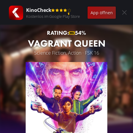
KinoCheck
App öffnen
Kostenlos im Google Play Store
RATING:
54%
VAGRANT QUEEN
Science Fiction, Action · FSK 16