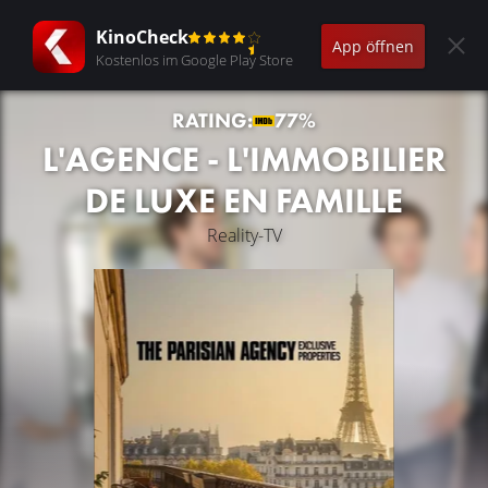
KinoCheck
App öffnen
Kostenlos im Google Play Store
RATING:
77%
L'AGENCE - L'IMMOBILIER
DE LUXE EN FAMILLE
Reality-TV