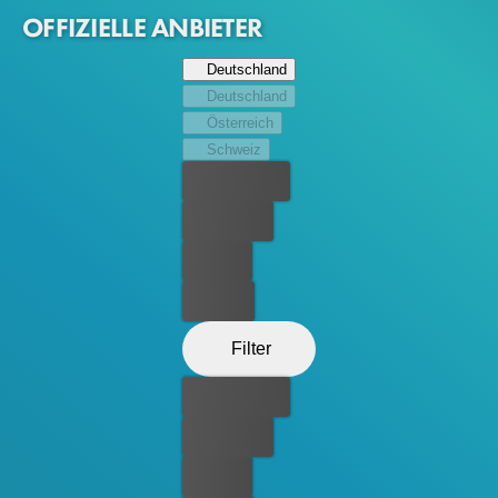
Riege der elitären BIG GRRRLS einzureihen.
OFFIZIELLE ANBIETER
Deutschland
Deutschland
Österreich
Schweiz
Bester Preis
Kostenlos
Leihen
Kaufen
Filter
Bester Preis
Kostenlos
Leihen