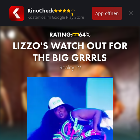
KinoCheck
App öffnen
Kostenlos im Google Play Store
RATING:
64%
LIZZO'S WATCH OUT FOR
THE BIG GRRRLS
Reality-TV