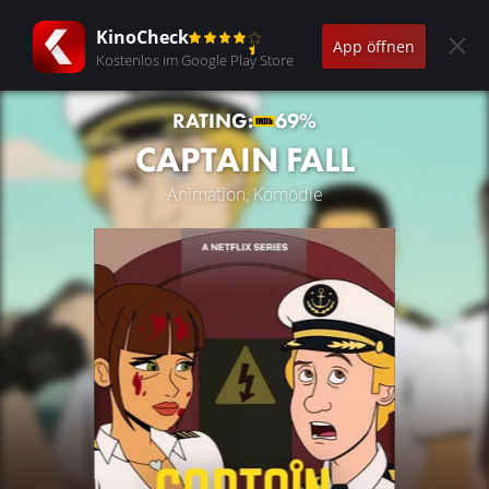
KinoCheck
App öffnen
Kostenlos im Google Play Store
RATING:
69%
CAPTAIN FALL
Animation, Komödie