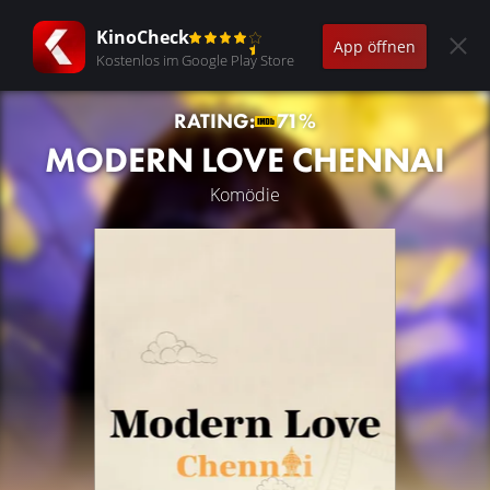
KinoCheck
App öffnen
Kostenlos im Google Play Store
RATING:
71%
MODERN LOVE CHENNAI
Komödie