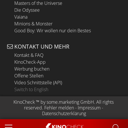
Masters of the Universe
Die Odyssee
Vaiana
Minions & Monster
Good Boy: Wir wollen nur dein Bestes
KONTAKT UND MEHR
Kontakt & FAQ
KinoCheck-App
Werbung buchen
Offene Stellen
Video Schnittstelle (API)
Switch to English
KinoCheck
 ™ by 
some.marketing GmbH
. All rights 
reserved.
Fehler melden
 - 
Impressum
 - 
Datenschutzerklärung
KINO
CHECK