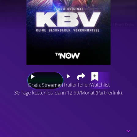
TVNOW / Frank Dicks
Trailer
Teilen
Watchlist
Gratis Streamen
30 Tage kostenlos, dann 12.99/Monat (Partnerlink).
Nacht für Nacht sitzen die zwei Hamburger Kommissare
Gilles und Samuel in ihrem Zivilfahrzeug, observieren
und warten. Und warten. Warten, dass sich etwas tut.
Und weil sich nichts tut, vertreiben sie sich die Zeit mit