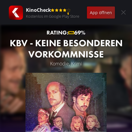
KinoCheck
App öffnen
Kostenlos im Google Play Store
RATING:
69%
KBV - KEINE BESONDEREN
VORKOMMNISSE
Komödie, Krimi