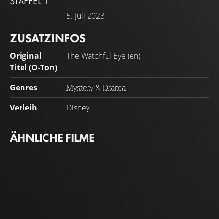
STAFFEL 1
ahnt ist, dass Elena selbst einige schockierende
5. Juli 2023
Geheimnisse besitzt.
ZUSATZINFOS
Original
The Watchful Eye (en)
Titel (O-Ton)
Genres
Mystery
&
Drama
Verleih
Disney
ÄHNLICHE FILME