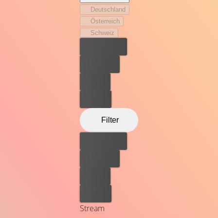
allen voran Kumpel Topher und Protegé Drew.
Deutschland
Österreich
Schweiz
Bester Preis
Kostenlos
Leihen
Kaufen
Filter
Bester Preis
Kostenlos
Leihen
Kaufen
Stream