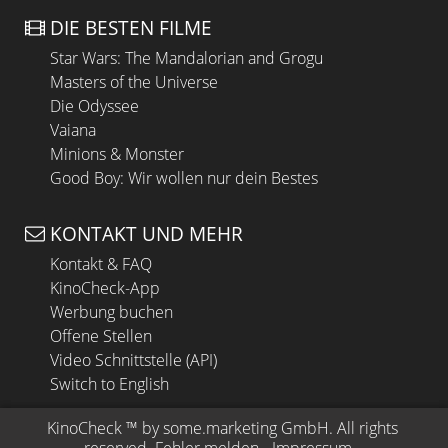
DIE BESTEN FILME
Star Wars: The Mandalorian and Grogu
Masters of the Universe
Die Odyssee
Vaiana
Minions & Monster
Good Boy: Wir wollen nur dein Bestes
KONTAKT UND MEHR
Kontakt & FAQ
KinoCheck-App
Werbung buchen
Offene Stellen
Video Schnittstelle (API)
Switch to English
KinoCheck
 ™ by 
some.marketing GmbH
. All rights 
reserved.
Fehler melden
 - 
Impressum
 - 