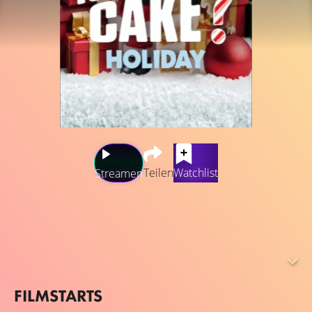
Teilen
Watchlist
Streamen
Tortenkünstler aus den vergangenen Jahren kehren
zurück, um leckere Nachbildungen von Schlittschuhen,
Nussknackern und vielem mehr zu kreieren - in dieser
weihnachtlichen Variante des verrückten
Backwettbewerbs.
FILMSTARTS