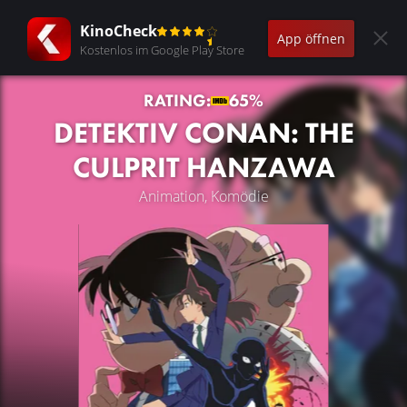
KinoCheck
App öffnen
Kostenlos im Google Play Store
RATING:
65%
DETEKTIV CONAN: THE
CULPRIT HANZAWA
Animation, Komödie