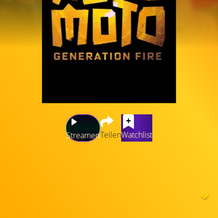
Teilen
Watchlist
Streamen
Inspiriert von der vielfältigen Geschichte und Kultur des
afrikanischen Kontinents präsentieren diese
actiongeladenen Science-Fiction- und Fantasy-
Geschichten kühne Visionen von fortschrittlicher
Technologie, Außerirdischen, Geistern und Monstern aus