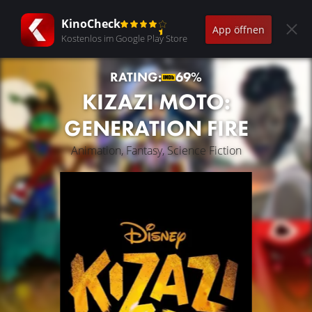
KinoCheck
App öffnen
Kostenlos im Google Play Store
RATING:
69%
KIZAZI MOTO:
GENERATION FIRE
Animation, Fantasy, Science Fiction