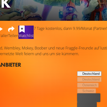
CK
7 Tage kostenlos, dann 9.99/Monat (Partnerl
railer
Teilen
Watchlist
d, Wembley, Mokey, Boober und neue Fraggle-Freunde auf lusti
ernetzte Welt feiern und uns um sie kümmern.
ANBIETER
Deutschland
Deutschland
Österreich
Schweiz
Bester Preis
Kostenlos