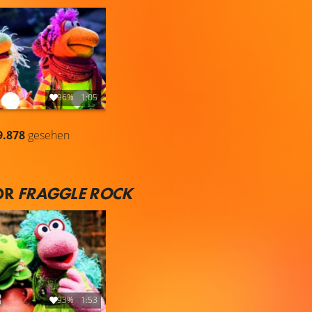
96%
1:05
9.878
gesehen
OR
FRAGGLE ROCK
93%
1:53