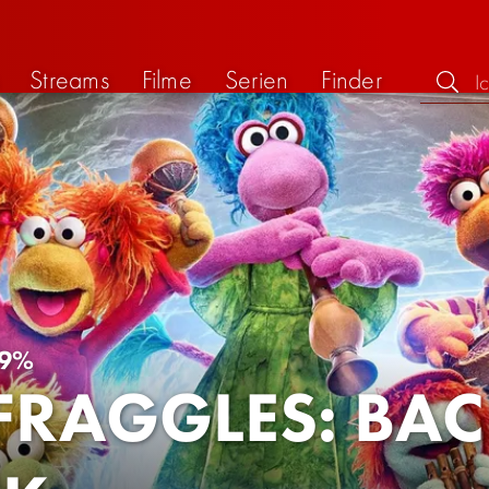
Streams
Filme
Serien
Finder
9%
 FRAGGLES: BAC