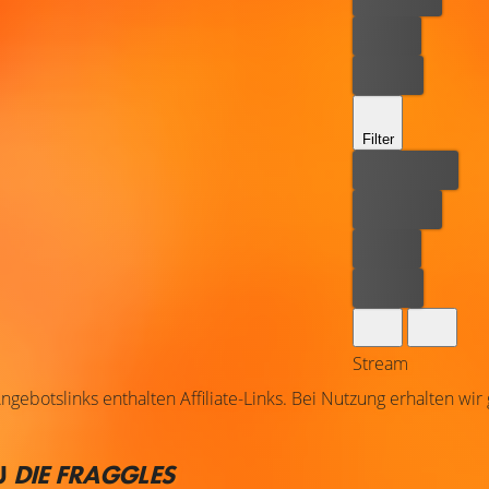
Leihen
Kaufen
Filter
Bester Preis
Kostenlos
Leihen
Kaufen
Stream
ngebotslinks enthalten Affiliate-Links. Bei Nutzung erhalten wir
U
DIE FRAGGLES