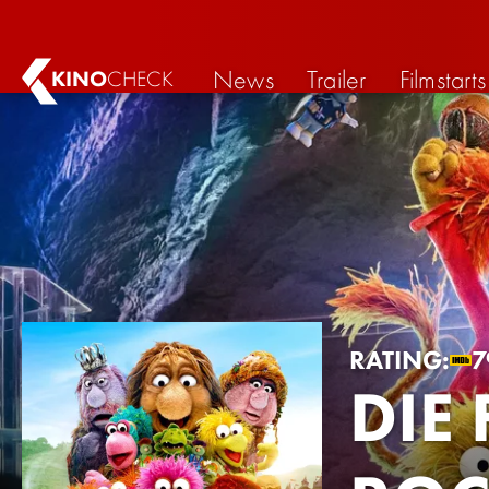
News
Trailer
Filmstarts
KINO
CHECK
RATING:
7
DIE