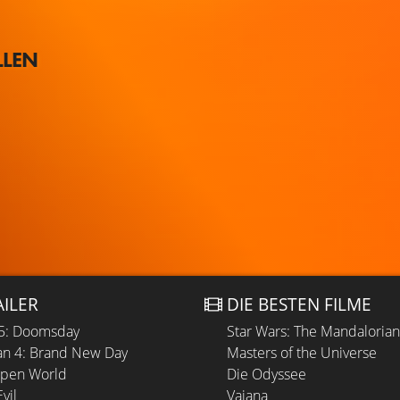
LLEN
AILER
DIE BESTEN FILME
 5: Doomsday
Star Wars: The Mandaloria
n 4: Brand New Day
Masters of the Universe
Open World
Die Odyssee
vil
Vaiana