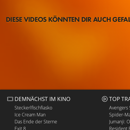
DIESE VIDEOS KÖNNTEN DIR AUCH GEFA
DEMNÄCHST IM KINO
TOP TR
Steckerlfischfiasko
Avengers
Ice Cream Man
Spider-Ma
Das Ende der Sterne
Jumanji: 
Exit 8
Resident E