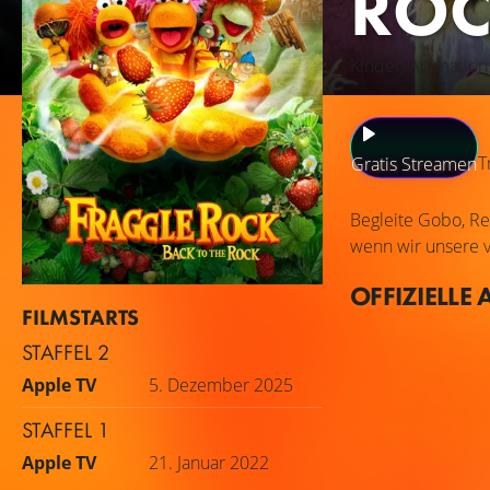
RO
Kinder, Animation
T
Gratis Streamen
Begleite Gobo, Re
wenn wir unsere v
OFFIZIELLE 
FILMSTARTS
STAFFEL 2
Apple TV
5. Dezember 2025
STAFFEL 1
Apple TV
21. Januar 2022