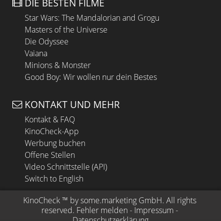
DIE BESTEN FILME
Star Wars: The Mandalorian and Grogu
Masters of the Universe
Die Odyssee
Vaiana
Minions & Monster
Good Boy: Wir wollen nur dein Bestes
KONTAKT UND MEHR
Kontakt & FAQ
KinoCheck-App
Werbung buchen
Offene Stellen
Video Schnittstelle (API)
Switch to English
KinoCheck
 ™ by 
some.marketing GmbH
. All rights 
reserved.
Fehler melden
 - 
Impressum
 - 
Datenschutzerklärung