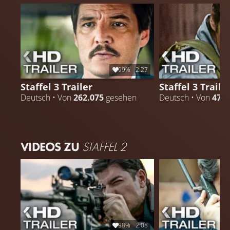
99%
2:27
Staffel 3 Trailer
Staffel 3 Traile
Deutsch • Von
262.075
gesehen
Deutsch • Von
47.4
VIDEOS ZU
STAFFEL 2
98%
2:08