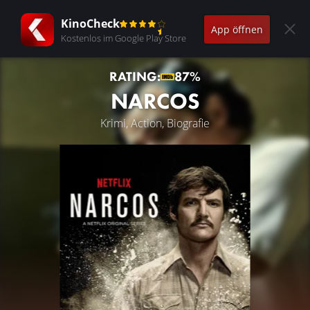
KinoCheck
App öffnen
Kostenlos im Google Play Store
RATING:
87%
NARCOS
Krimi, Action, Biografie