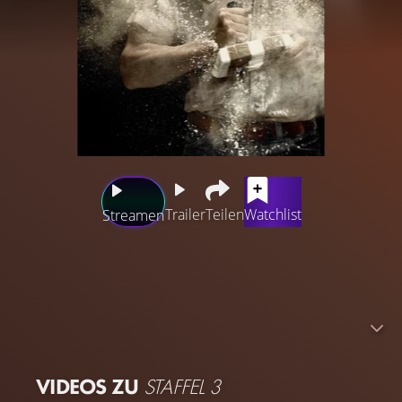
Trailer
Teilen
Watchlist
Streamen
Koks, Kolumbien, Blut, Waffen, Geld und den größten
aller Drogenbosse: Pablo Escobar. „Narcos“ erzählt die
Geschichte des kolumbianisch-amerikanischen
Drogenkriegs – und zwar von Anfang an. Im Zentrum der
Story steht der DEA-Agent Steve Murphy.
VIDEOS ZU
STAFFEL 3