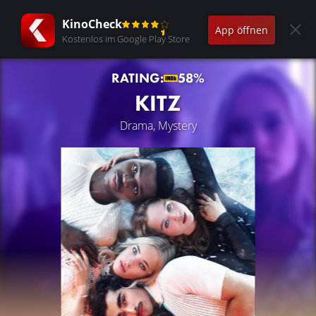
KinoCheck
App öffnen
Kostenlos im Google Play Store
RATING:
58%
KITZ
Drama, Mystery