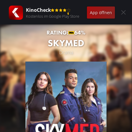
KinoCheck
App öffnen
Kostenlos im Google Play Store
RATING:
64%
SKYMED
Drama