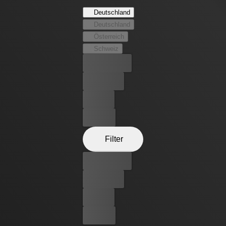
können sie sich auf nichts verlassen – außer darauf, dass
Deutschland
alle an Bord um das Leben der Patienten kämpfen.
Deutschland
Österreich
Schweiz
Bester Preis
Kostenlos
Leihen
Kaufen
Filter
Bester Preis
Kostenlos
Leihen
Kaufen