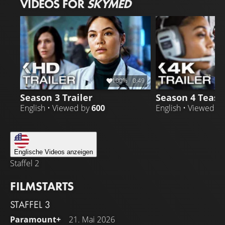
VIDEOS FOR
SKYMED
100%
0:49
Season 3 Trailer
Season 4 Teaser
English • Viewed by
600
English • Viewed b
Englische Videos anzeigen
Staffel 2
FILMSTARTS
STAFFEL 3
Paramount+
21. Mai 2026