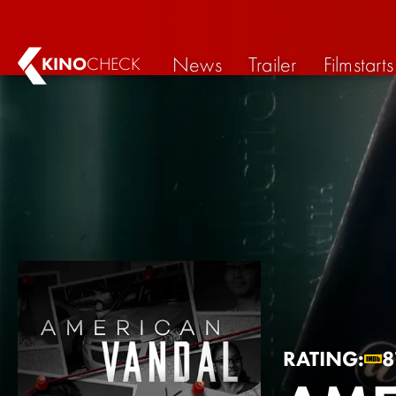
News
Trailer
Filmstarts
KINO
CHECK
RATING:
8