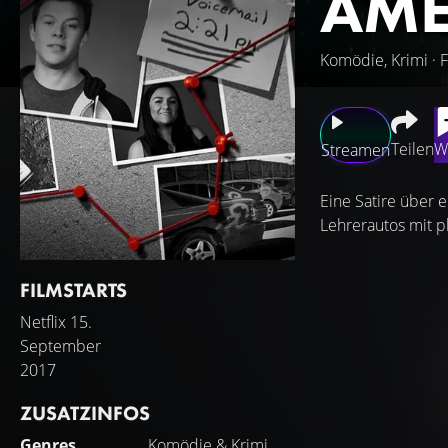
AME
Komödie, Krimi · 
Teilen
W
Streamen
Eine Satire über 
Lehrerautos mit p
FILMSTARTS
Netflix
15.
September
2017
ZUSATZINFOS
Genres
Komödie
&
Krimi