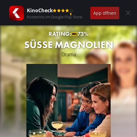
KinoCheck
App öffnen
Kostenlos im Google Play Store
RATING:
73%
SÜSSE MAGNOLIEN
Drama