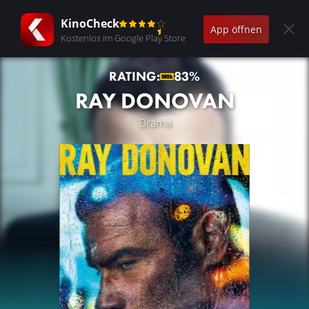
KinoCheck
App öffnen
Kostenlos im Google Play Store
RATING:
83%
RAY DONOVAN
Drama