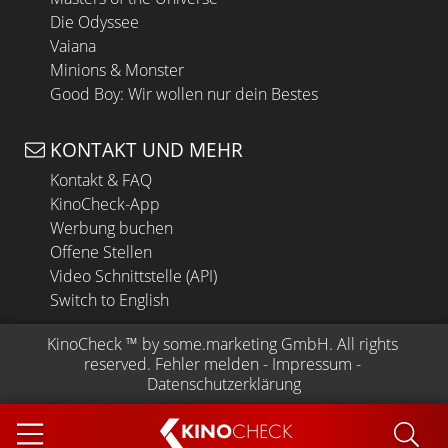
Die Odyssee
Vaiana
Minions & Monster
Good Boy: Wir wollen nur dein Bestes
KONTAKT UND MEHR
Kontakt & FAQ
KinoCheck-App
Werbung buchen
Offene Stellen
Video Schnittstelle (API)
Switch to English
KinoCheck
 ™ by 
some.marketing GmbH
. All rights 
reserved.
Fehler melden
 - 
Impressum
 - 
Datenschutzerklärung
KINO
CHECK