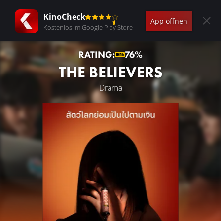
KinoCheck
App öffnen
Kostenlos im Google Play Store
RATING:
76%
THE BELIEVERS
Drama