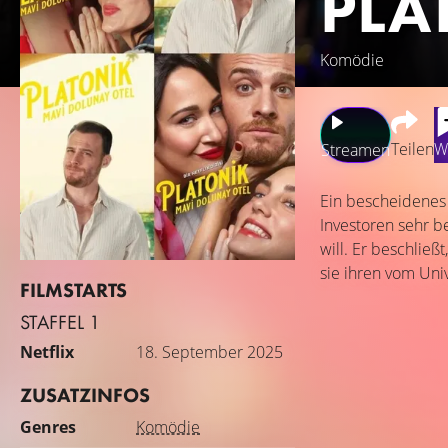
PLA
Komödie
Teilen
W
Streamen
Ein bescheidenes 
Investoren sehr b
will. Er beschließ
sie ihren vom Uni
FILMSTARTS
STAFFEL 1
Netflix
18. September 2025
ZUSATZINFOS
Genres
Komödie