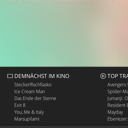
DEMNÄCHST IM KINO
TOP TR
Steckerlfischfiasko
Avengers
Ice Cream Man
Spider-Ma
Das Ende der Sterne
Jumanji: 
Exit 8
Resident E
You, Me & Italy
Mayday
Marsupilami
Ebenezer: