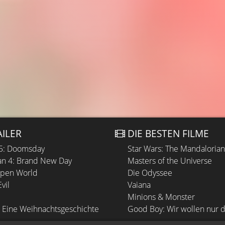
AILER
DIE BESTEN FILME
 5: Doomsday
Star Wars: The Mandaloria
n 4: Brand New Day
Masters of the Universe
Open World
Die Odyssee
vil
Vaiana
Minions & Monster
 Eine Weihnachtsgeschichte
Good Boy: Wir wollen nur d