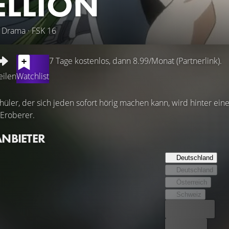
ELLION
, Drama · FSK 16
7 Tage kostenlos, dann 8.99/Monat (Partnerlink).
eilen
Watchlist
hüler, der sich jeden sofort hörig machen kann, wird hinter 
 Eroberer.
ANBIETER
Deutschland
Deutschland
Österreich
Schweiz
Bester Preis
Kostenlos