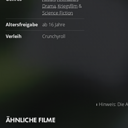
Drama
,
Kriegsfilm
&
Science Fiction
Altersfreigabe
ab 16 Jahre
Verleih
Crunchyroll
Hinweis: Die A
ÄHNLICHE FILME