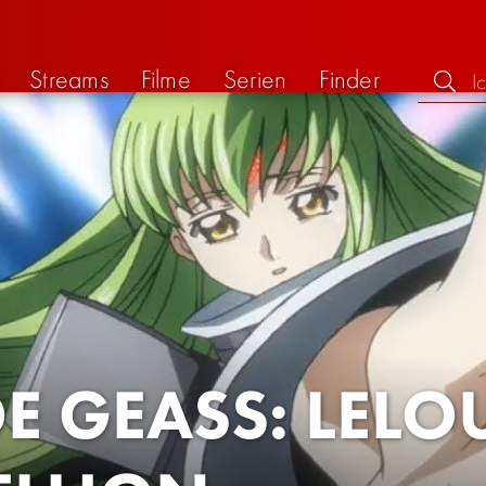
Streams
Filme
Serien
Finder
E GEASS: LELO