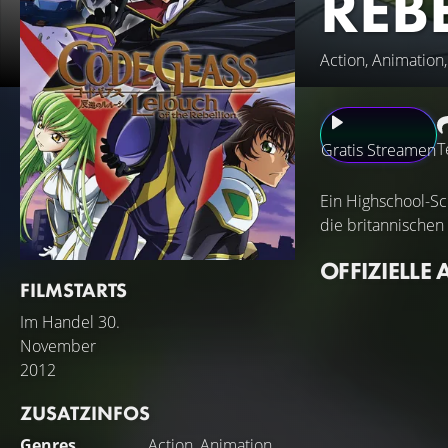
REB
Action, Animation
T
Gratis Streamen
Ein Highschool-Sc
die britannischen
OFFIZIELLE 
FILMSTARTS
Im Handel
30.
November
2012
ZUSATZINFOS
Genres
Action
,
Animation
,