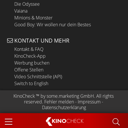
Die Odyssee
Vaiana
Minions & Monster
Good Boy: Wir wollen nur dein Bestes
KONTAKT UND MEHR
Kontakt & FAQ
KinoCheck-App
Werbung buchen
Offene Stellen
Video Schnittstelle (API)
Switch to English
KinoCheck
 ™ by 
some.marketing GmbH
. All rights 
reserved.
Fehler melden
 - 
Impressum
 - 
Datenschutzerklärung
KINO
CHECK