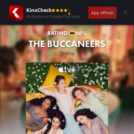
KinoCheck
App öffnen
Kostenlos im Google Play Store
RATING:
66%
THE BUCCANEERS
Drama