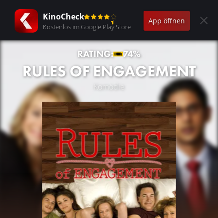
KinoCheck
App öffnen
Kostenlos im Google Play Store
RATING:
74%
RULES OF ENGAGEMENT
Komödie