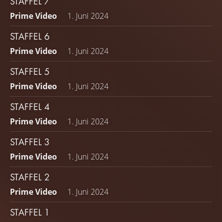
STAFFEL 7
Achterbahnfahrt erscheinen. Die Leute können Ihnen die
Prime Video
1. Juni 2024
Fahrt beschreiben, aber um wirklich zu wissen, wie es ist,
müssen Sie sie selbst erleben.
STAFFEL 6
Prime Video
1. Juni 2024
STAFFEL 5
Prime Video
1. Juni 2024
STAFFEL 4
Prime Video
1. Juni 2024
STAFFEL 3
Prime Video
1. Juni 2024
STAFFEL 2
Prime Video
1. Juni 2024
STAFFEL 1