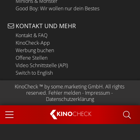
Minions & Monster
Good Boy: Wir wollen nur dein Bestes
KONTAKT UND MEHR
Kontakt & FAQ
KinoCheck-App
Werbung buchen
Offene Stellen
Video Schnittstelle (API)
Switch to English
KinoCheck
 ™ by 
some.marketing GmbH
. All rights 
reserved.
Fehler melden
 - 
Impressum
 - 
Datenschutzerklärung
KINO
CHECK
App