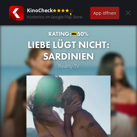
KinoCheck
App öffnen
Kostenlos im Google Play Store
RATING:
50%
LIEBE LÜGT NICHT:
SARDINIEN
Reality-TV