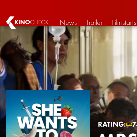
News
Trailer
Filmstarts
KINO
CHECK
RATING:
7