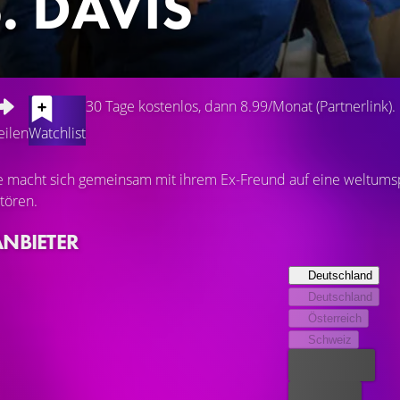
. DAVIS
30 Tage kostenlos, dann 8.99/Monat (Partnerlink).
eilen
Watchlist
 macht sich gemeinsam mit ihrem Ex-Freund auf eine weltumsp
stören.
ANBIETER
Deutschland
Deutschland
Österreich
Schweiz
Bester Preis
Kostenlos