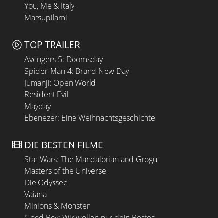
You, Me & Italy
Marsupilami
TOP TRAILER
Avengers 5: Doomsday
Spider-Man 4: Brand New Day
Jumanji: Open World
Resident Evil
Mayday
Ebenezer: Eine Weihnachtsgeschichte
DIE BESTEN FILME
Star Wars: The Mandalorian and Grogu
Masters of the Universe
Die Odyssee
Vaiana
Minions & Monster
Good Boy: Wir wollen nur dein Bestes