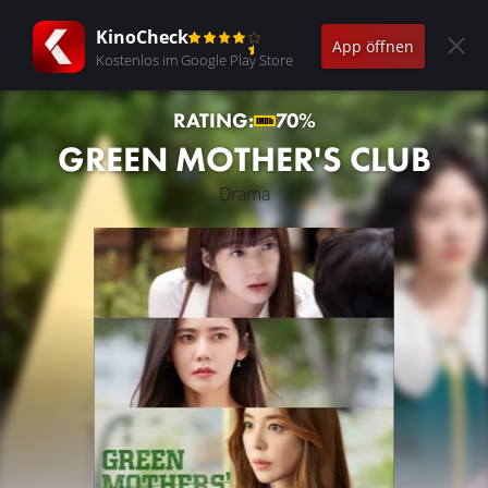
KinoCheck
App öffnen
Kostenlos im Google Play Store
RATING:
70%
GREEN MOTHER'S CLUB
Drama