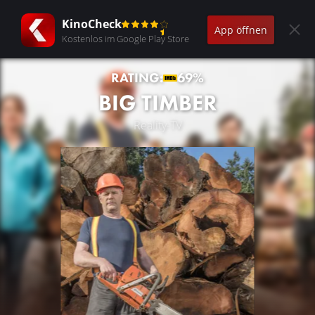
KinoCheck
App öffnen
Kostenlos im Google Play Store
RATING:
69%
BIG TIMBER
Reality-TV