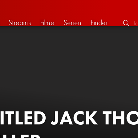
Streams
Filme
Serien
Finder
ITLED JACK TH