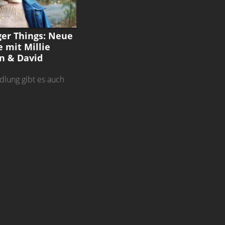
HINGS
er Things: Neue
e mit Millie
n & David
dlung gibt es auch