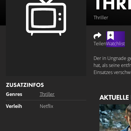
THR
Thriller
Teilen
Watchlist
Der in Ungnade ge
hat, als seine en
Einsatzes verschw
ZUSATZINFOS
Genres
Thriller
AKTUELLE
Verleih
Netflix