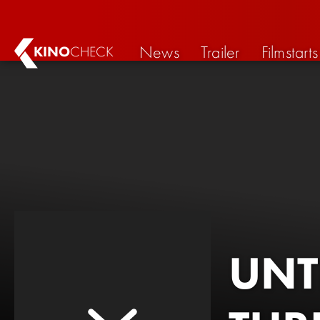
News
Trailer
Filmstarts
KINO
CHECK
UNT