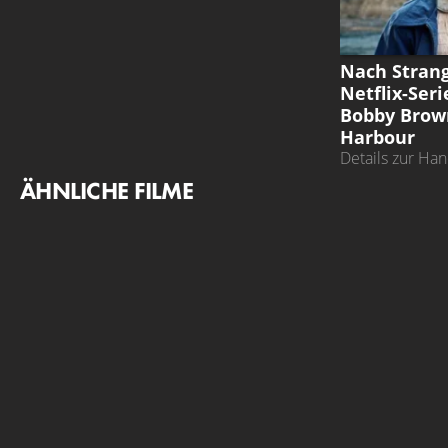
STRANGER T
Nach Strang
Netflix-Seri
Bobby Brow
Harbour
Details zur Han
schon
ÄHNLICHE FILME