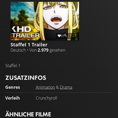
Guideau kennen die Wahrheit: Überall, wo eine Hexe
auftaucht, folgen Flüche und Katastrophen. Außerdem
haben sie noch eine offene Rechnungen zu begleichen
und werden nicht zögern, jeden aus dem Weg zu räumen,
sei es eine wütende Menschenmenge oder eine
Armeegarnison.
99%
1:27
Staffel 1 Trailer
Deutsch • Von
2.979
gesehen
Staffel 1
ZUSATZINFOS
Genres
Animation
&
Drama
Verleih
Crunchyroll
ÄHNLICHE FILME