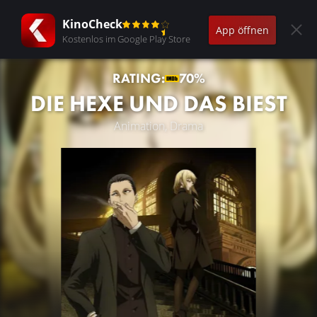
KinoCheck
App öffnen
Kostenlos im Google Play Store
RATING:
70%
DIE HEXE UND DAS BIEST
Animation, Drama