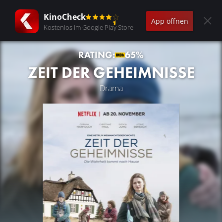
KinoCheck
App öffnen
Kostenlos im Google Play Store
RATING:
65%
ZEIT DER GEHEIMNISSE
Drama