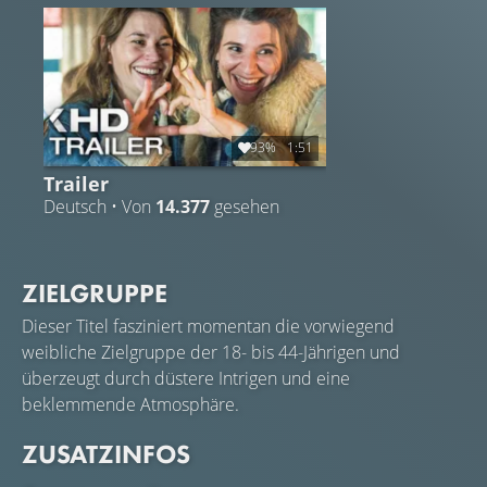
Denn wie unterschiedlich sie auch alle glauben zu sein,
zieht es sie doch immer wieder zueinander zurück.
93%
1:51
Trailer
Deutsch • Von
14.377
gesehen
ZIELGRUPPE
Dieser Titel fasziniert momentan die vorwiegend
weibliche Zielgruppe der 18- bis 44-Jährigen und
überzeugt durch düstere Intrigen und eine
beklemmende Atmosphäre.
ZUSATZINFOS