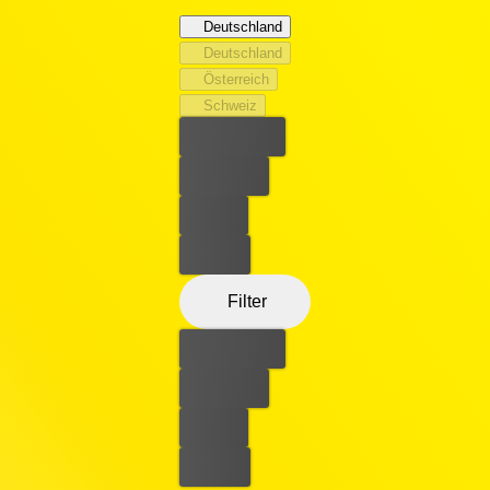
Konflikts verloren hat. Ihr stellen sich Gangs, Milizen,
Deutschland
Demagogen und Kriegsherren in den Weg, darunter
Deutschland
Parco Delgado, der beliebte - und tödliche - Anführer
Österreich
einer der mächtigsten Gangs in der DMZ.
Schweiz
Bester Preis
Kostenlos
Leihen
Kaufen
Filter
Bester Preis
Kostenlos
Leihen
Kaufen