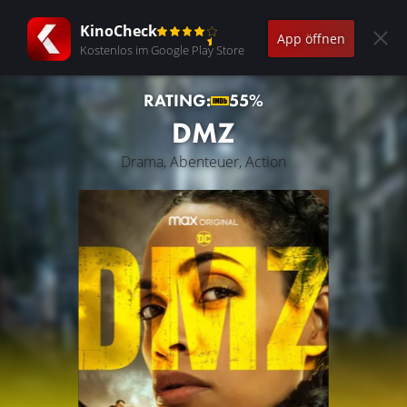
KinoCheck
App öffnen
Kostenlos im Google Play Store
RATING:
55%
DMZ
Drama, Abenteuer, Action