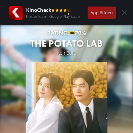
KinoCheck
App öffnen
Kostenlos im Google Play Store
RATING:
70%
THE POTATO LAB
Komödie