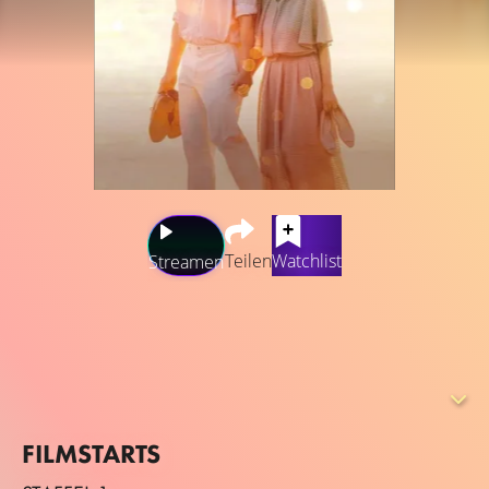
Teilen
Watchlist
Streamen
Die Geschichte einer alten Frau, Hae Suk, die bis zu
ihrem Tod ein glückliches Leben mit ihrem Mann führte.
Sie wünschte sich, sie wäre in ihrem wirklichen Alter,
wenn sie ihren Mann im Himmel trifft, und ist überrascht,
dass er jünger ist, als sie dort ankommt.
FILMSTARTS