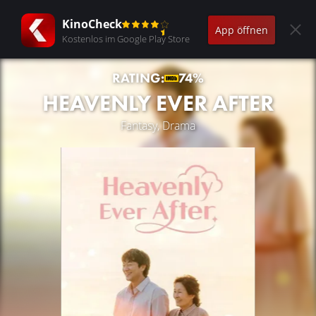
KinoCheck
App öffnen
Kostenlos im Google Play Store
RATING:
74%
HEAVENLY EVER AFTER
Fantasy, Drama