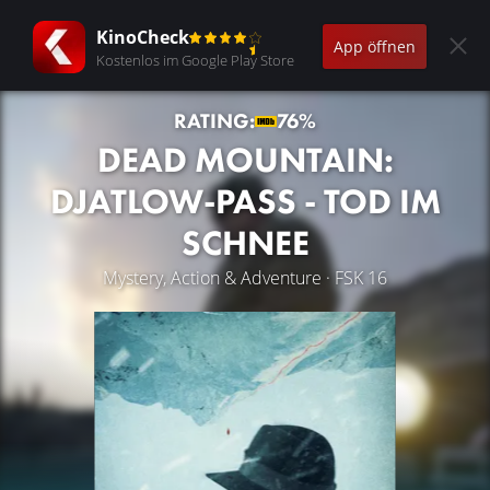
KinoCheck
App öffnen
Kostenlos im Google Play Store
RATING:
76%
DEAD MOUNTAIN:
DJATLOW-PASS - TOD IM
SCHNEE
Mystery, Action & Adventure · FSK 16