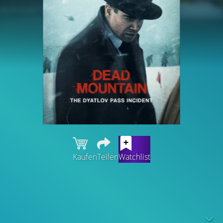
Kaufen
Teilen
Watchlist
Sowjetunion, 1959: Ein KGB-Mitarbeiter, der von seinen
Erlebnissen im Zweiten Weltkrieg verfolgt wird, wird zur
Untersuchung des mysteriösen Todes von neun
Wanderer an einem Pass im Ural hinzugezogen. Die