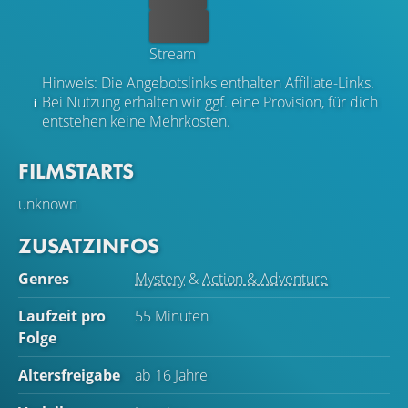
Kaufen
Stream
Hinweis: Die Angebotslinks enthalten Affiliate-Links.
Bei Nutzung erhalten wir ggf. eine Provision, für dich
entstehen keine Mehrkosten.
FILMSTARTS
unknown
ZUSATZINFOS
Genres
Mystery
&
Action & Adventure
Laufzeit pro
55 Minuten
Folge
Altersfreigabe
ab 16 Jahre