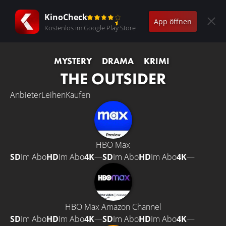
KinoCheck
App öffnen
Kostenlos im Google Play Store
MYSTERY
DRAMA
KRIMI
THE OUTSIDER
Anbieter
Leihen
Kaufen
HBO Max
SD
Im Abo
HD
Im Abo
4K
—
SD
Im Abo
HD
Im Abo
4K
—
HBO Max Amazon Channel
SD
Im Abo
HD
Im Abo
4K
—
SD
Im Abo
HD
Im Abo
4K
—