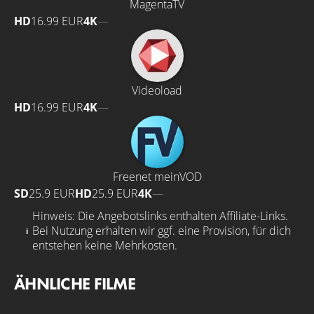
MagentaTV
HD
16.99 EUR
4K
—
Videoload
HD
16.99 EUR
4K
—
Freenet meinVOD
SD
25.9 EUR
HD
25.9 EUR
4K
—
Hinweis: Die Angebotslinks enthalten Affiliate-Links.
Bei Nutzung erhalten wir ggf. eine Provision, für dich
entstehen keine Mehrkosten.
ÄHNLICHE FILME