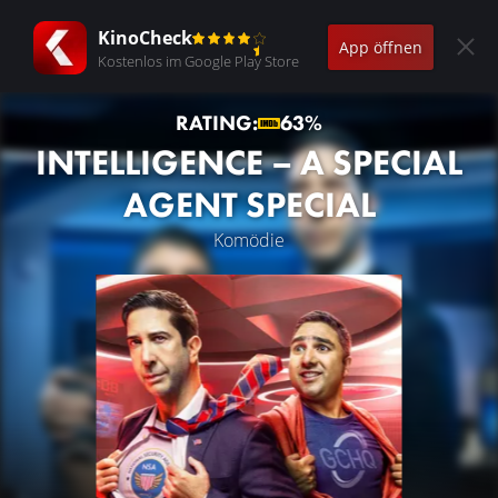
KinoCheck
App öffnen
Kostenlos im Google Play Store
RATING:
63%
INTELLIGENCE – A SPECIAL
AGENT SPECIAL
Komödie