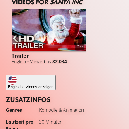
VIDEOS FOR
SANTA INC
2:55
Trailer
English • Viewed by
82.034
Englische Videos anzeigen
ZUSATZINFOS
Genres
Komödie
&
Animation
Laufzeit pro
30 Minuten
Folge