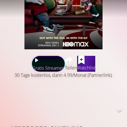
Teilen
Watchlist
Gratis Streamen
30 Tage kostenlos, dann 4.99/Monat (Partnerlink).
Die Geschichte von Candy Smalls, der ranghöchsten
weiblichen Elfe am Nordpol. Als die Nachfolgerin des
Weihnachtsmannes an Heiligabend von Amazon
abgeworben wird, verfolgt Candy ihren ultimativen Traum
- sie will die erste weibliche Weihnachtsfrau in der
Geschichte des Weihnachtsfestes werden.