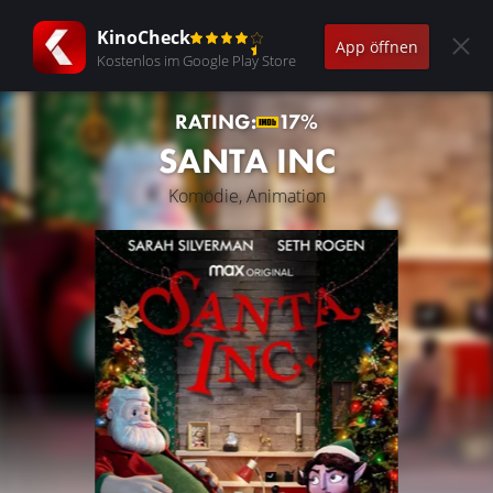
KinoCheck
App öffnen
Kostenlos im Google Play Store
RATING:
17%
SANTA INC
Komödie, Animation