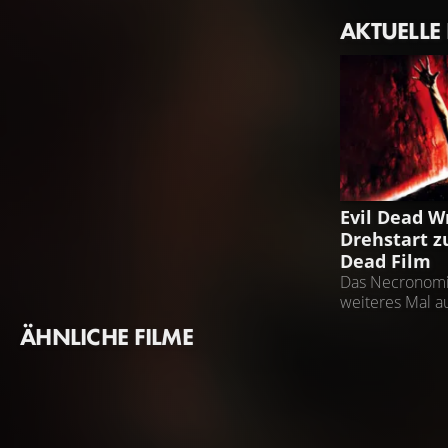
AKTUELLE
EVIL DEAD W
Evil Dead W
Drehstart z
Dead Film
Das Necronomi
weiteres Mal a
ÄHNLICHE FILME