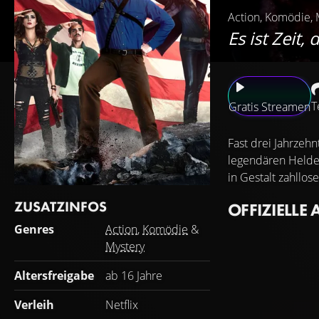
Action, Komödie, 
Es ist Zeit
T
Gratis Streamen
Fast drei Jahrzehn
legendären Helden
in Gestalt zahllo
ZUSATZINFOS
OFFIZIELLE 
Genres
Action
,
Komödie
&
Mystery
Altersfreigabe
ab 16 Jahre
Verleih
Netflix