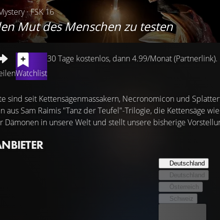
Mystery · FSK 16
, den Mut des Menschen zu testen
30 Tage kostenlos, dann 4.99/Monat (Partnerlink).
eilen
Watchlist
te sind seit Kettensägenmassakern, Necronomicon und Splatterfun
 aus Sam Raimis "Tanz der Teufel"-Trilogie, die Kettensäge wi
ser Dämonen in unsere Welt und stellt unsere bisherige Vorstel
ANBIETER
Deutschland
Deutschland
Österreich
Schweiz
Bester Preis