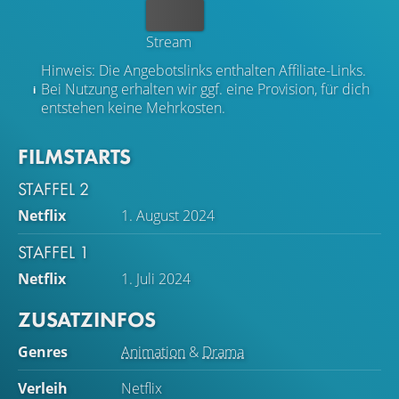
Kaufen
Stream
Hinweis: Die Angebotslinks enthalten Affiliate-Links.
Bei Nutzung erhalten wir ggf. eine Provision, für dich
entstehen keine Mehrkosten.
FILMSTARTS
STAFFEL 2
Netflix
1. August 2024
STAFFEL 1
Netflix
1. Juli 2024
ZUSATZINFOS
Genres
Animation
&
Drama
Verleih
Netflix