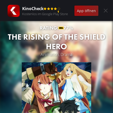
KinoCheck
App öffnen
Kostenlos im Google Play Store
RATING:
77%
THE RISING OF THE SHIELD
HERO
Animation, Drama